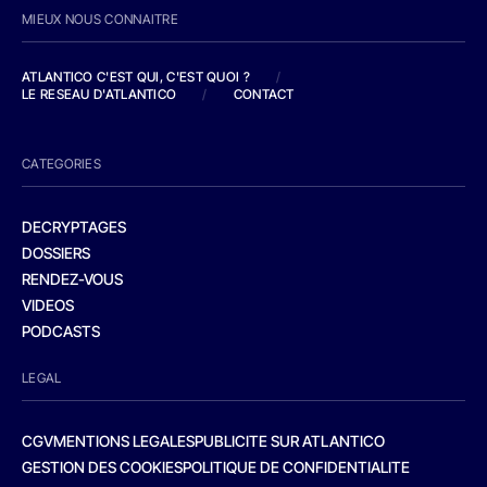
MIEUX NOUS CONNAITRE
ATLANTICO C'EST QUI, C'EST QUOI ?
/
LE RESEAU D'ATLANTICO
/
CONTACT
CATEGORIES
DECRYPTAGES
DOSSIERS
RENDEZ-VOUS
VIDEOS
PODCASTS
LEGAL
CGV
MENTIONS LEGALES
PUBLICITE SUR ATLANTICO
GESTION DES COOKIES
POLITIQUE DE CONFIDENTIALITE