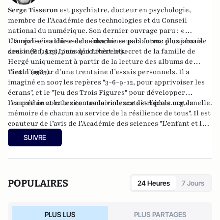
Serge Tisseron
est psychiatre, docteur en psychologie,
membre de l’Académie des technologies et du Conseil
national du numérique. Son dernier ouvrage paru : «
L’Emprise insidieuse des machines parlantes : plus jamais
Il a réalisé sa thèse de médecine sous la forme d’une bande
seul » (Ed. Les Liens qui Libèrent).
dessinée (1975), puis découvert le secret de la famille de
Hergé uniquement à partir de la lecture des albums de
Tintin (1983).
Il est l’auteur d’une trentaine d’essais personnels. Il a
imaginé en 2007 les repères "3-6-9-12, pour apprivoiser les
écrans", et le "Jeu des Trois Figures" pour développer
l’empathie et lutter contre la violence dès l’école maternelle.
Il a créé en 2012 le site memoiredescatastrophes.org, la
mémoire de chacun au service de la résilience de tous". Il est
coauteur de l’avis de l’Académie des sciences "L’enfant et les
écrans". Il est aussi photographe et dessinateur.
SUIVRE
POPULAIRES
24 Heures
7 Jours
PLUS LUS
PLUS PARTAGES