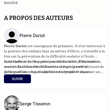
Société
A PROPOS DES AUTEURS
Pierre Duriot
Pierre Duriot
est enseignant du primaire. Il s’est intéressé à
la posture des enfants face au métier d’élève, a travaillé à la
fois sur la prévention de la difficulté scolaire à l’école
maternelle et sur les questions d’éducation, directement
Il est l'auteur de
Ne portez pas son cartable
(L'Harmattan,
avec les familles. Pierre Duriot est Porte parole national du
2012) et de
Comment l’éducation change la société
parti gaulliste : Rassemblement du Peuple Français.
(L’harmattan, 2013). Il a publié en septembre
Haro sur un
prof, du côté obscur de l'éducation
(Godefroy de Bouillon,
SUIVRE
2015).
Serge Tisseron