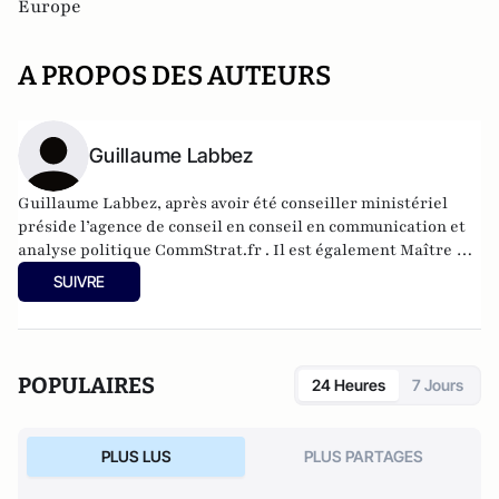
Europe
A PROPOS DES AUTEURS
Guillaume Labbez
Guillaume Labbez, après avoir été conseiller ministériel
préside l’agence de conseil en conseil en communication et
analyse politique CommStrat.fr . Il est également Maître de
Conférences et directeur pédagogique à Sciences Po
SUIVRE
POPULAIRES
24 Heures
7 Jours
PLUS LUS
PLUS PARTAGES