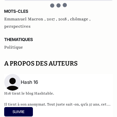
MOTS-CLES
Emmanuel Macron ,
2017 ,
2018 ,
chômage ,
perspectives
THEMATIQUES
Politique
A PROPOS DES AUTEURS
Hash 16
H16 tient le blog
Hashtable
.
Il tient à son anonymat. Tout juste sait-on, qu'à 37 ans, cet
informaticien à l'humour acerbe habite en Belgique et
SUIVRE
travaille pour
"une grosse boutique qui produit, gère et