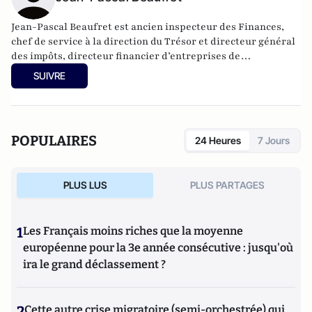
Jean-Pascal Beaufret est ancien inspecteur des Finances,
chef de service à la direction du Trésor et directeur général
des impôts, directeur financier d’entreprises de
télécommunications, associé au fonds de capital
SUIVRE
développement Ring Capital.
POPULAIRES
24 Heures
7 Jours
PLUS LUS
PLUS PARTAGES
1
Les Français moins riches que la moyenne
européenne pour la 3e année consécutive : jusqu'où
ira le grand déclassement ?
2
Cette autre crise migratoire (semi-orchestrée) qui