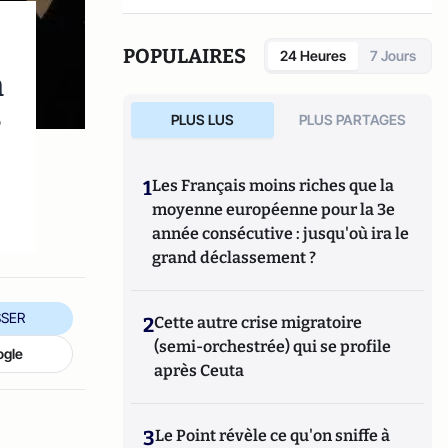
différence des sexes.
Ses travaux l'ont mené à écrire deux livres
(
L'attention
, PUF;
Sex aequo
,
le quiproquo
POPULAIRES
24 Heures
7 Jours
des sexes
, Albin Michel) et de nombreux
n
articles dans des revues scientifiques. En
s
2018, il a publié le livre
L'amour à l'épreuve
PLUS LUS
PLUS PARTAGES
du temps
(Albin-Michel).
1
Les Français moins riches que la
moyenne européenne pour la 3e
année consécutive : jusqu'où ira le
grand déclassement ?
SER
2
Cette autre crise migratoire
(semi-orchestrée) qui se profile
ogle
après Ceuta
3
Le Point révèle ce qu'on sniffe à