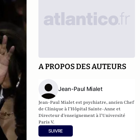
A PROPOS DES AUTEURS
Jean-Paul Mialet
Jean-Paul Mialet est psychiatre, ancien Chef
de Clinique à l’Hôpital Sainte-Anne et
Directeur d’enseignement à l’Université
Paris V.
Ses recherches portent essentiellement sur
SUIVRE
l'attention, la douleur, et dernièrement, la