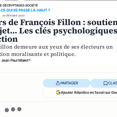
NE
›
DÉCRYPTAGES
›
SOCIÉTÉ
-CE QUI SE PASSE LA-HAUT ?
10 février 2017
rs de François Fillon : soutie
jet... Les clés psychologique
ction
illon demeure aux yeux de ses électeurs un
ion moralisante et politique.
Jean-Paul Mialet
PARTAGER
CLAS
Ajouter Atlantico en favori sur Go