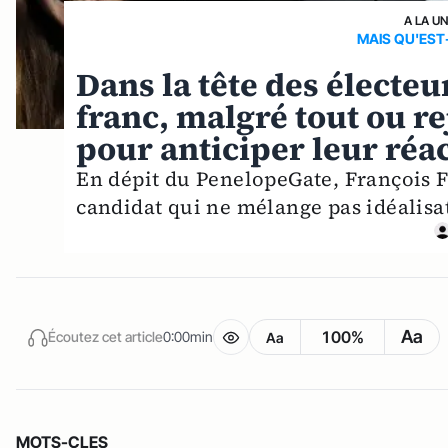
A LA U
MAIS QU'EST
Dans la tête des électeu
franc, malgré tout ou re
pour anticiper leur réa
En dépit du PenelopeGate, François F
candidat qui ne mélange pas idéalisat
Aa
100%
Écoutez cet article
0:00min
Aa
MOTS-CLES