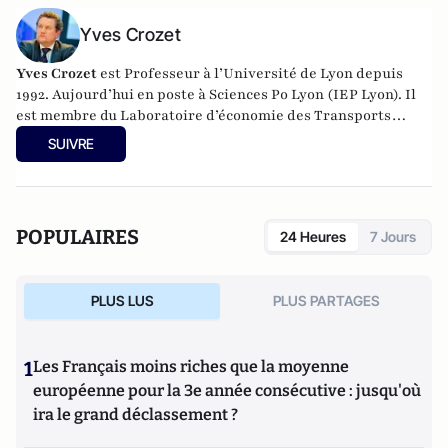
Yves Crozet
Yves Crozet
est Professeur à l’Université de Lyon depuis
1992. Aujourd’hui en poste à Sciences Po Lyon (IEP Lyon). Il
est membre du Laboratoire d’économie des Transports
(LET) qu’il a dirigé de 1997 à 2007.
SUIVRE
POPULAIRES
24 Heures
7 Jours
PLUS LUS
PLUS PARTAGES
1
Les Français moins riches que la moyenne
européenne pour la 3e année consécutive : jusqu'où
ira le grand déclassement ?