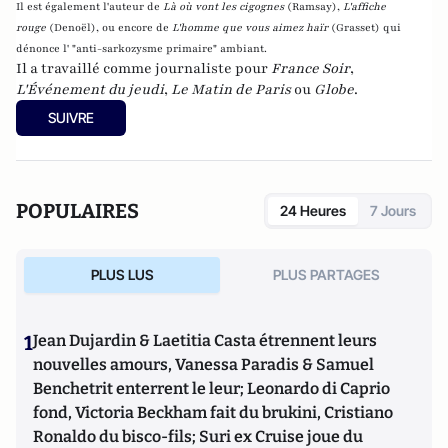
Il est également l'auteur de
Là où vont les cigognes
(Ramsay),
L'affiche
rouge
(Denoël), ou encore de
L'homme que vous aimez haïr
(Grasset)
qui
dénonce l' "anti-sarkozysme primaire" ambiant.
Il a travaillé comme journaliste pour
France Soir
,
L'Événement du jeudi
,
Le Matin de Paris
ou
Globe
.
SUIVRE
POPULAIRES
24 Heures
7 Jours
PLUS LUS
PLUS PARTAGES
1
Jean Dujardin & Laetitia Casta étrennent leurs
nouvelles amours, Vanessa Paradis & Samuel
Benchetrit enterrent le leur; Leonardo di Caprio
fond, Victoria Beckham fait du brukini, Cristiano
Ronaldo du bisco-fils; Suri ex Cruise joue du