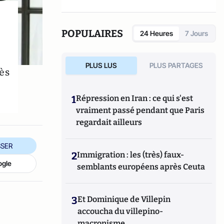
POPULAIRES
24 Heures
7 Jours
PLUS LUS
PLUS PARTAGES
dès
1
Répression en Iran : ce qui s'est
vraiment passé pendant que Paris
regardait ailleurs
SER
2
Immigration : les (très) faux-
ogle
semblants européens après Ceuta
3
Et Dominique de Villepin
accoucha du villepino-
macronisme