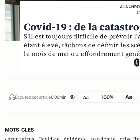
A LA UNE
›
D
L
Covid-19 : de la catastro
S'il est toujours difficile de prévoir 
étant élevé, tâchons de définir les scé
le mois de mai ou effondrement géné
Aa
100%
Écoutez cet article
0:00min
Aa
MOTS-CLES
coronavirus ,
Covid-19 ,
épidémie ,
pandémie ,
crise fi