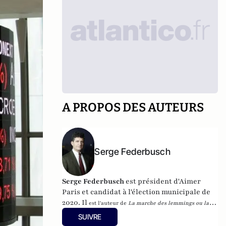
A PROPOS DES AUTEURS
Serge Federbusch
Serge Federbusch
est président d'Aimer
Paris et candidat à l'élection municipale de
2020. Il
est l'auteur de
La marche des lemmings ou la 2e
mort de Charlie
, et de
Nous-Fossoyeurs : le vrai bilan d'un
SUIVRE
fatal quinquennat
, chez Plon.