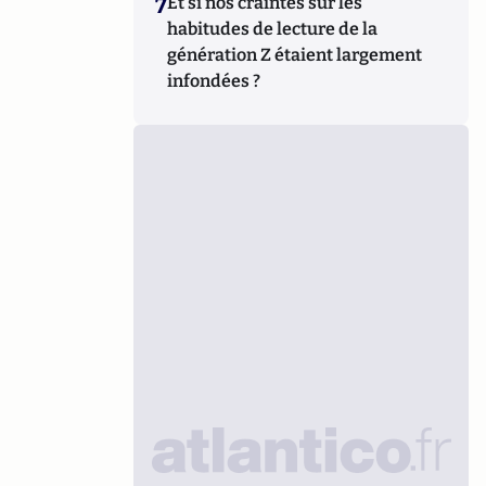
7
Et si nos craintes sur les
habitudes de lecture de la
génération Z étaient largement
infondées ?