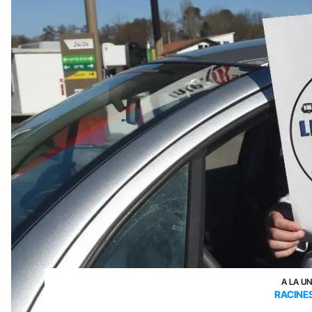
A LA U
RACINE