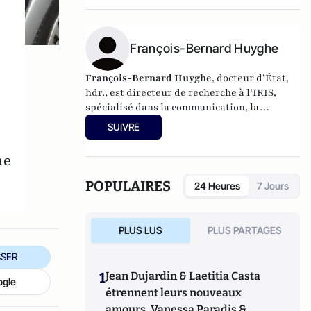
encore "Écosophie" (Ed du Cerf, 2017), "Êtres
postmoderne" ( Ed du Cerf 2018), "La
nostalgie du sacré" ( Ed du Cerf, 2020).
François-Bernard Huyghe
François-Bernard Huyghe
, docteur d’État,
hdr., est directeur de recherche à l’IRIS,
spécialisé dans la communication, la
cyberstratégie et l’intelligence économique,
SUIVRE
derniers livres : « L’art de la guerre
idéologique » (le Cerf 2021) et « Fake news
ne
Manip, infox et infodémie en 2021 » (VA
éditeurs 2020).
POPULAIRES
24 Heures
7 Jours
PLUS LUS
PLUS PARTAGES
SER
1
Jean Dujardin & Laetitia Casta
ogle
étrennent leurs nouveaux
amours, Vanessa Paradis &