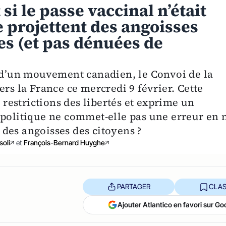
 si le passe vaccinal n’était
e projettent des angoisses
s (et pas dénuées de
é d’un mouvement canadien, le Convoi de la
ers la France ce mercredi 9 février. Cette
estrictions des libertés et exprime un
 politique ne commet-elle pas une erreur en 
des angoisses des citoyens ?
soli
et
François-Bernard Huyghe
PARTAGER
CLAS
Ajouter Atlantico en favori sur Go