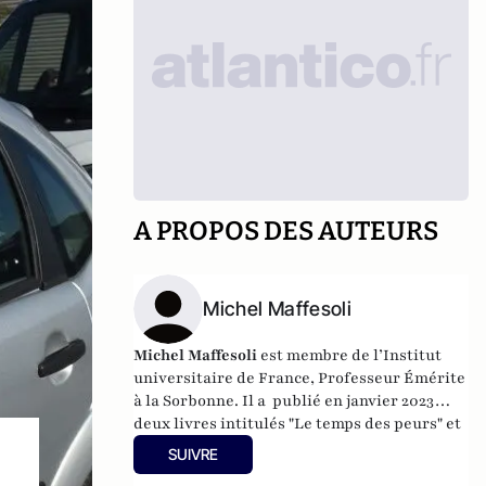
A PROPOS DES AUTEURS
Michel Maffesoli
Michel Maffesoli
est membre de l’Institut
universitaire de France, Professeur Émérite
à la Sorbonne. Il a publié en janvier 2023
deux livres intitulés "Le temps des peurs" et
"Logique de l'assentiment" (Editions du
SUIVRE
Cerf). Il est également l'auteur de livres