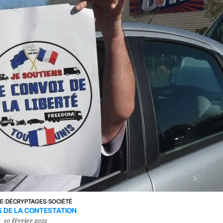
NE
›
DÉCRYPTAGES
›
SOCIÉTÉ
S DE LA CONTESTATION
10 février 2022