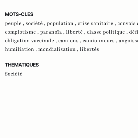
MOTS-CLES
peuple ,
société ,
population ,
crise sanitaire ,
convois 
complotisme ,
paranoïa ,
liberté ,
classe politique ,
déf
obligation vaccinale ,
camions ,
camionneurs ,
angoiss
humiliation ,
mondialisation ,
libertés
THEMATIQUES
Société