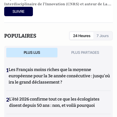
Interdisciplinaire de l’Innovation (CNRS) et auteur de La
trumpisation du monde, pourquoi le monde adore Trump y
SUIVRE
compris ceux qui le détestent, Bord de l’Eau, 2020.
POPULAIRES
24 Heures
7 Jours
PLUS LUS
PLUS PARTAGES
1
Les Français moins riches que la moyenne
européenne pour la 3e année consécutive : jusqu'où
ira le grand déclassement ?
2
L’été 2026 confirme tout ce que les écologistes
disent depuis 50 ans : non, et voilà pourquoi