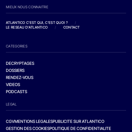
MIEUX NOUS CONNAITRE
ATLANTICO C'EST QUI, C'EST QUOI ?
/
LE RESEAU D'ATLANTICO
/
CONTACT
CATEGORIES
DECRYPTAGES
DOSSIERS
RENDEZ-VOUS
VIDEOS
PODCASTS
LEGAL
CGV
MENTIONS LEGALES
PUBLICITE SUR ATLANTICO
GESTION DES COOKIES
POLITIQUE DE CONFIDENTIALITE