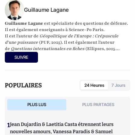
Guillaume Lagane
Guillaume Lagane
est spécialiste des questions de défense.
Il est également enseignants à Science-Po Paris.
Il est l'auteur de
Géopolitique de l'Europe : Crépuscule
d'une puissance
(PUF, 2025). Il est également l'auteur
de
Questions internationales en fiches
(Ellipses, 2025
(cinquième édition)) et de
Théories des relations
SUIVRE
internationales
(Ellipses 2016).
POPULAIRES
24 Heures
7 Jours
PLUS LUS
PLUS PARTAGES
1
Jean Dujardin & Laetitia Casta étrennent leurs
nouvelles amours, Vanessa Paradis & Samuel