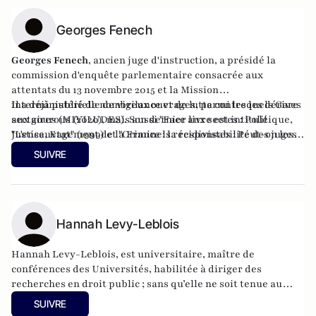
Allemands et il a choisi de rester dans l'ombre pour mieux le
protéger.
Georges Fenech
Georges Fenech
, ancien juge d'instruction, a présidé la
commission d'enquête parlementaire consacrée aux
attentats du 13 novembre 2015 et la Mission
interministérielle de vigilance et de lutte contre les dérives
Il a déjà publié de nombreux ouvrages, parmi lesquels Gare
sectaires (MIVILUDES). Son dernier livre est intitulé
aux gourous (2020), mais aussi "
Face aux sectes : Politique,
"L'ensauvagement de la France : la responsabilité des juges
Justice, Etat
" (1999) et "
Criminels récidivistes : Peut-on les
et des politiques" (2023) aux éditions du Rocher.
laisser sortir ?
" (2007).
SUIVRE
Hannah Levy-Leblois
Hannah Levy-Leblois, est universitaire, maître de
conférences des Universités, habilitée à diriger des
recherches en droit public ; sans qu’elle ne soit tenue au
devoir de réserve, la situation actuelle au sein de
SUIVRE
l’Université française lui impose pourtant une obligation de