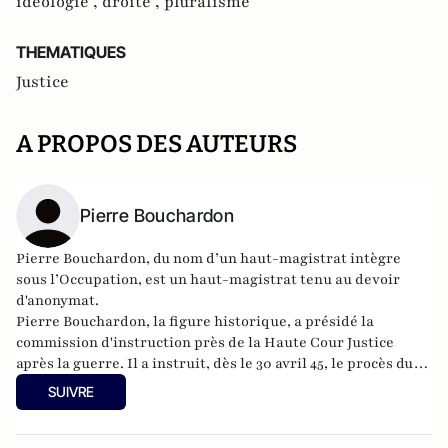
idéologie ,
droite ,
pluralisme
THEMATIQUES
Justice
A PROPOS DES AUTEURS
Pierre Bouchardon
Pierre Bouchardon, du nom d’un haut-magistrat intègre
sous l’Occupation, est un haut-magistrat tenu au devoir
d'anonymat.
Pierre Bouchardon, la figure historique, a présidé la
commission d'instruction près de la Haute Cour Justice
après la guerre. Il a instruit, dès le 30 avril 45, le procès du
Maréchal Petain, celui de Pierre Laval ainsi que celui de
SUIVRE
Robert Brasillach. Le général de Gaulle lui a proposé de
présider la Cour de Cassation, ce qu'il a choisi de refuser car
son fils, résistant déporté, était encore aux mains des