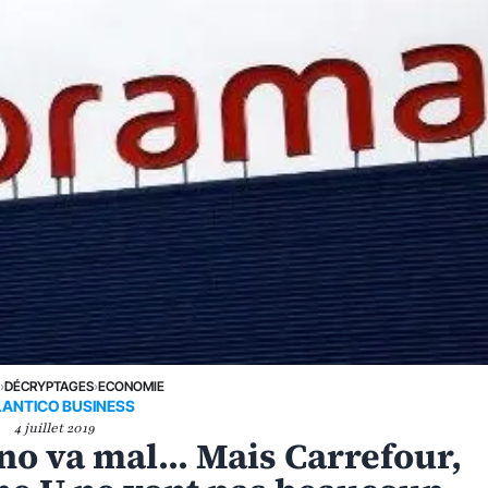
E
›
DÉCRYPTAGES
›
ECONOMIE
LANTICO BUSINESS
4 juillet 2019
o va mal... Mais Carrefour,