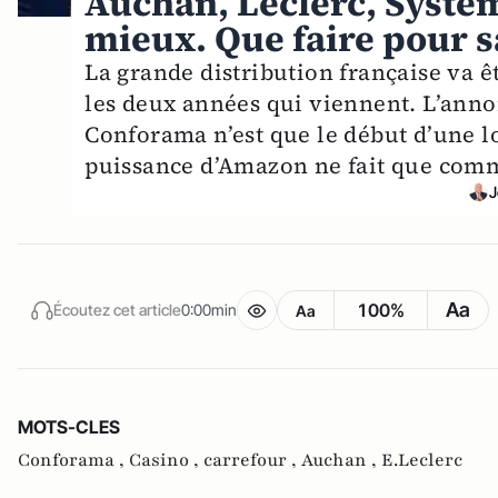
Auchan, Leclerc, Systè
mieux. Que faire pour s
La grande distribution française va êt
les deux années qui viennent. L’anno
Conforama n’est que le début d’une l
puissance d’Amazon ne fait que com
J
Aa
100%
Écoutez cet article
0:00min
Aa
MOTS-CLES
Conforama ,
Casino ,
carrefour ,
Auchan ,
E.Leclerc