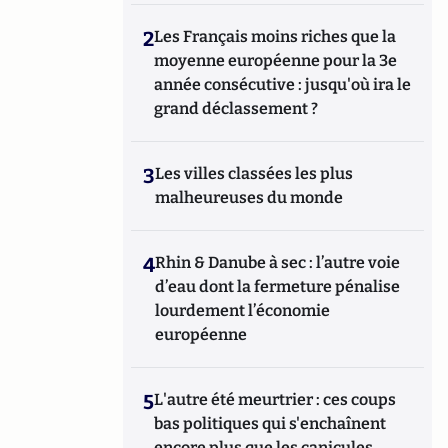
2
Les Français moins riches que la
moyenne européenne pour la 3e
année consécutive : jusqu'où ira le
grand déclassement ?
3
Les villes classées les plus
malheureuses du monde
4
Rhin & Danube à sec : l’autre voie
d’eau dont la fermeture pénalise
lourdement l’économie
européenne
5
L'autre été meurtrier : ces coups
bas politiques qui s'enchaînent
encore plus que les canicules