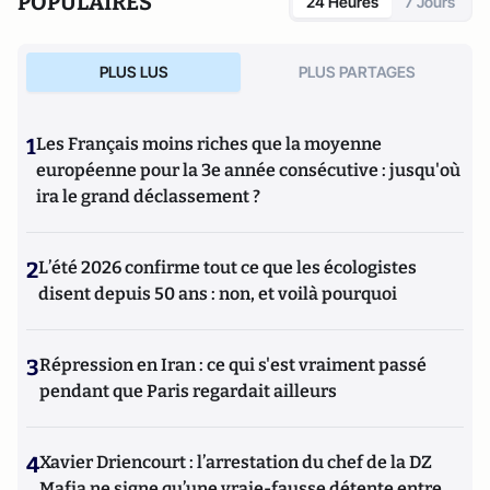
POPULAIRES
24 Heures
7 Jours
PLUS LUS
PLUS PARTAGES
1
Les Français moins riches que la moyenne
européenne pour la 3e année consécutive : jusqu'où
ira le grand déclassement ?
2
L’été 2026 confirme tout ce que les écologistes
disent depuis 50 ans : non, et voilà pourquoi
3
Répression en Iran : ce qui s'est vraiment passé
pendant que Paris regardait ailleurs
4
Xavier Driencourt : l’arrestation du chef de la DZ
Mafia ne signe qu’une vraie-fausse détente entre