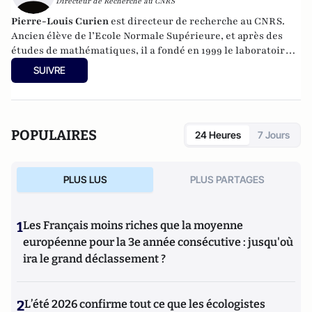
Directeur de Recherche au CNRS
Pierre-Louis Curien
est directeur de recherche au CNRS.
Ancien élève de l’Ecole Normale Supérieure, et après des
études de mathématiques, il a fondé en 1999 le laboratoire
Preuves, Programmes et Sytèmes (CNRS et Université Paris
SUIVRE
Diderot), et dirige maintenant au sein de ce laboratoire une
équipe commune INRIA (nommée pi;r2) qui pilote le
développement du logiciel Coq et mène des études
théoriques autour de ce logiciel.
POPULAIRES
24 Heures
7 Jours
PLUS LUS
PLUS PARTAGES
1
Les Français moins riches que la moyenne
européenne pour la 3e année consécutive : jusqu'où
ira le grand déclassement ?
2
L’été 2026 confirme tout ce que les écologistes