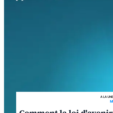
A LA UN
M