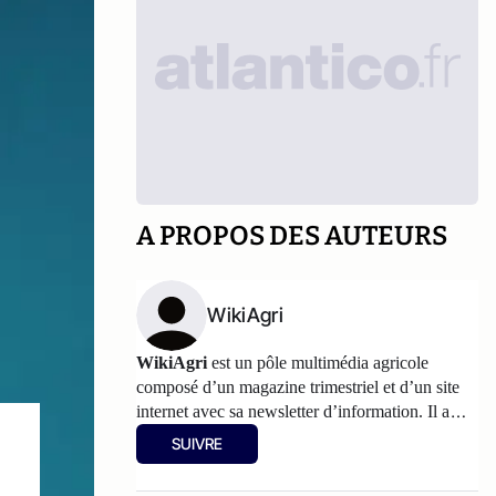
A PROPOS DES AUTEURS
WikiAgri
WikiAgri
est un pôle multimédia agricole
composé d’un magazine trimestriel et d’un
site
internet
avec sa newsletter d’information. Il a
pour philosophie de partager, avec les
SUIVRE
agriculteurs, les informations et les réflexions sur
l’agriculture. Les articles partagés sur Atlantico