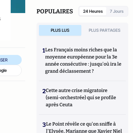
sont accessibles au grand public, d'autres
informations plus spécialisées figurent sur
POPULAIRES
24 Heures
7 Jours
wikiagri.fr
s
PLUS LUS
PLUS PARTAGES
1
Les Français moins riches que la
moyenne européenne pour la 3e
SER
année consécutive : jusqu'où ira le
ogle
grand déclassement ?
2
Cette autre crise migratoire
(semi-orchestrée) qui se profile
après Ceuta
3
Le Point révèle ce qu'on sniffe à
l'Elysée, Marianne que Xavier Niel