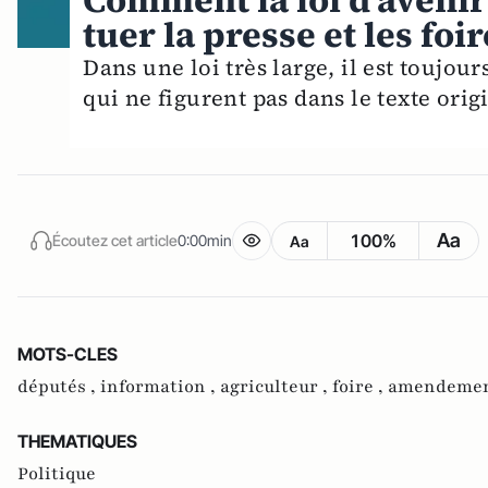
Comment la loi d'avenir
tuer la presse et les foi
Dans une loi très large, il est toujo
qui ne figurent pas dans le texte orig
Aa
100%
Écoutez cet article
0:00min
Aa
MOTS-CLES
députés ,
information ,
agriculteur ,
foire ,
amendemen
THEMATIQUES
Politique