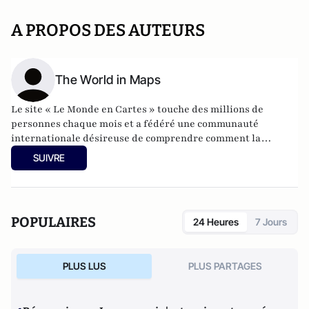
A PROPOS DES AUTEURS
The World in Maps
Le site « Le Monde en Cartes » touche des millions de
personnes chaque mois et a fédéré une communauté
internationale désireuse de comprendre comment la
géographie influence la politique, la société et l’histoire. Nos
SUIVRE
contenus sont partagés par des étudiants, des journalistes,
des enseignants, des chercheurs et des esprits curieux du
monde entier.
POPULAIRES
24 Heures
7 Jours
PLUS LUS
PLUS PARTAGES