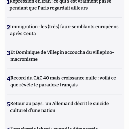
1
Répression en Iran : ce qui s'est vraiment passé
pendant que Paris regardait ailleurs
2
Immigration : les (très) faux-semblants européens
après Ceuta
3
Et Dominique de Villepin accoucha du villepino-
macronisme
4
Record du CAC 40 mais croissance nulle : voilà ce
que révèle le paradoxe français
5
Retour au pays : un Allemand décrit le suicide
culturel d’une nation