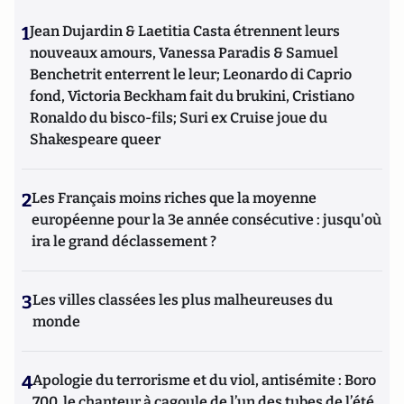
1
Jean Dujardin & Laetitia Casta étrennent leurs
nouveaux amours, Vanessa Paradis & Samuel
Benchetrit enterrent le leur; Leonardo di Caprio
fond, Victoria Beckham fait du brukini, Cristiano
Ronaldo du bisco-fils; Suri ex Cruise joue du
Shakespeare queer
2
Les Français moins riches que la moyenne
européenne pour la 3e année consécutive : jusqu'où
ira le grand déclassement ?
3
Les villes classées les plus malheureuses du
monde
4
Apologie du terrorisme et du viol, antisémite : Boro
700, le chanteur à cagoule de l’un des tubes de l’été