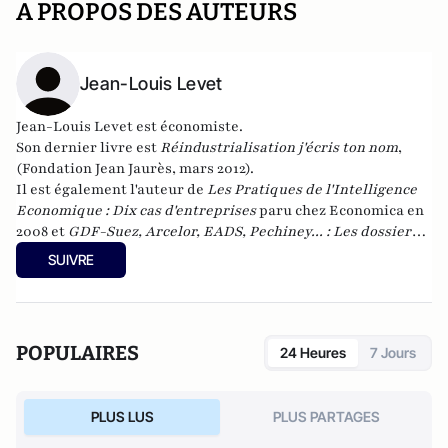
A PROPOS DES AUTEURS
Jean-Louis Levet
Jean-Louis Levet est économiste.
Son dernier livre est
Réindustrialisation j'écris ton nom
,
(Fondation Jean Jaurès, mars 2012).
Il est également l'auteur de
Les Pratiques de l'Intelligence
Economique : Dix cas d'entreprises
paru chez Economica en
2008 et
GDF-Suez, Arcelor, EADS, Pechiney... : Les dossiers
noirs de la droite
paru chez Jean-Claude Gawsewitch en
SUIVRE
2007, et de
Investir : une urgence absolue pour la France et
l'Europe
à télécharger chez la Fondation jean Jaurès (en
libre téléchargement).
POPULAIRES
24 Heures
7 Jours
PLUS LUS
PLUS PARTAGES