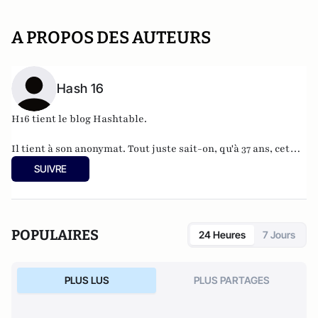
A PROPOS DES AUTEURS
Hash 16
H16 tient le blog
Hashtable
.
Il tient à son anonymat. Tout juste sait-on, qu'à 37 ans, cet
informaticien à l'humour acerbe habite en Belgique et
SUIVRE
travaille pour
"une grosse boutique qui produit, gère et
manipule beaucoup, beaucoup de documents".
POPULAIRES
24 Heures
7 Jours
PLUS LUS
PLUS PARTAGES