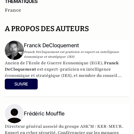
THEMATIQUES
France
A PROPOS DES AUTEURS
Franck DeCloquement
Franck DeCloquement est praticien et expert en intelligence
économique et stratégique (IES)
Ancien de l’Ecole de Guerre Economique (EGE),
Franck
DeCloquement
est expert-praticien en intelligence
économique et stratégique (IES), et membre du conseil
scientifique de l’Institut d’Études de Géopolitique
SUIVRE
Appliquée - EGA. Il intervient comme conseil en appui aux
directions d'entreprises implantées en France et à
l'international, dans des environnements concurrentiels et
complexes. Membre du CEPS, de la CyberTaskforce et du
Cercle K2, il est aussi spécialiste des problématiques ayant
Frédéric Mouffle
trait à l'impact des nouvelles technologies et du cyber, sur
les écosystèmes économique et sociaux. Mais également, sur
Directeur général associé du groupe ASK’M / KER-MEUR.
la prégnance des conflits géoéconomiques et des ingérences
Expert en cyber sécurité. Conférencier sur les menaces