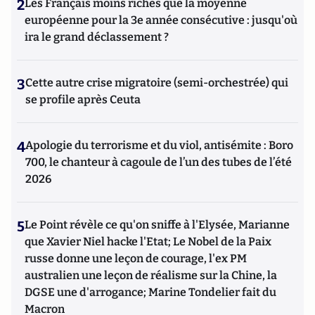
2
Les Français moins riches que la moyenne
Universitaires de France (PUF).
européenne pour la 3e année consécutive : jusqu'où
ira le grand déclassement ?
3
Cette autre crise migratoire (semi-orchestrée) qui
se profile après Ceuta
4
Apologie du terrorisme et du viol, antisémite : Boro
700, le chanteur à cagoule de l’un des tubes de l’été
2026
5
Le Point révèle ce qu'on sniffe à l'Elysée, Marianne
que Xavier Niel hacke l'Etat; Le Nobel de la Paix
russe donne une leçon de courage, l'ex PM
australien une leçon de réalisme sur la Chine, la
DGSE une d'arrogance; Marine Tondelier fait du
Macron