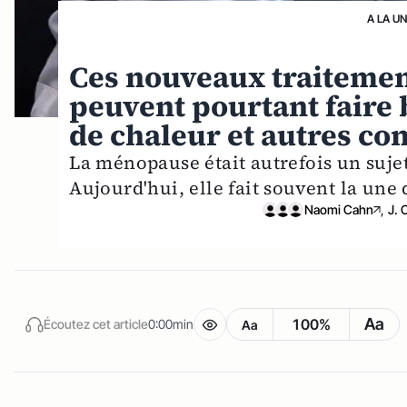
A LA U
Ces nouveaux traiteme
peuvent pourtant faire 
de chaleur et autres c
La ménopause était autrefois un suj
Aujourd'hui, elle fait souvent la une d
Naomi Cahn
,
J. 
Aa
100%
Écoutez cet article
0:00min
Aa