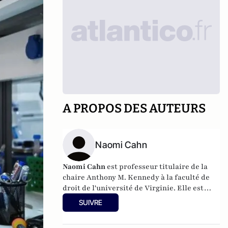
A PROPOS DES AUTEURS
Naomi Cahn
Naomi Cahn
est professeur titulaire de la
chaire Anthony M. Kennedy à la faculté de
droit de l'université de Virginie. Elle est
spécialiste du droit de la famille, de la
SUIVRE
jurisprudence féministe, de la justice
reproductive, des fiducies et des