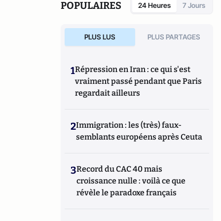
Pennsylvanie et l'Université du Michigan.
travail et la procédure civile.
POPULAIRES
24 Heures
7 Jours
PLUS LUS
PLUS PARTAGES
1
Répression en Iran : ce qui s'est
vraiment passé pendant que Paris
regardait ailleurs
2
Immigration : les (très) faux-
semblants européens après Ceuta
3
Record du CAC 40 mais
croissance nulle : voilà ce que
révèle le paradoxe français