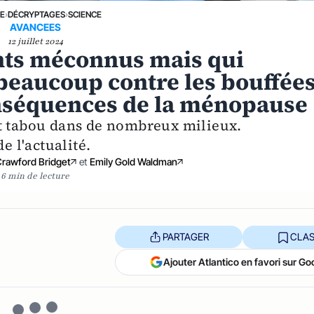
NE
›
DÉCRYPTAGES
›
SCIENCE
AVANCEES
12 juillet 2024
nts méconnus mais qui
beaucoup contre les bouffée
onséquences de la ménopause
et tabou dans de nombreux milieux.
e l'actualité.
Crawford Bridget
et
Emily Gold Waldman
6 min de lecture
PARTAGER
CLAS
Ajouter Atlantico en favori sur Go