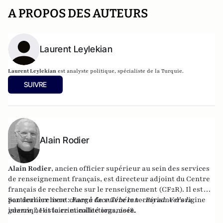
A PROPOS DES AUTEURS
Laurent Leylekian
Laurent Leylekian
est analyste politique, spécialiste de la Turquie.
SUIVRE
Alain Rodier
Alain Rodier
, ancien officier supérieur au sein des services
de renseignement français, est directeur adjoint du
Centre
français de recherche sur le renseignement
(CF2R). Il est
particulièrement chargé de suivre le terrorisme d’origine
Son dernier livre :
Face à face Téhéran - Riyad. Vers la
islamique et la criminalité organisée.
guerre ?
, Histoire et collections, 2018.