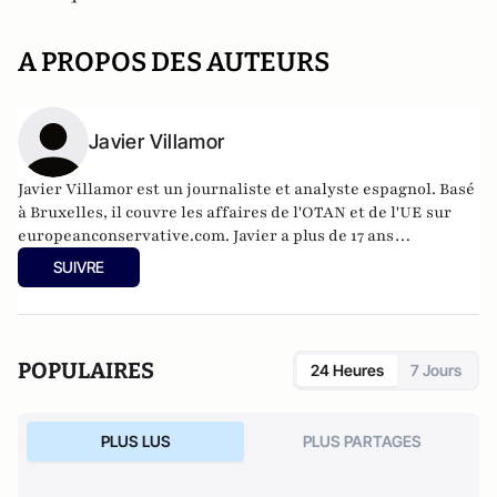
A PROPOS DES AUTEURS
Javier Villamor
Javier Villamor est un journaliste et analyste espagnol. Basé
à Bruxelles, il couvre les affaires de l'OTAN et de l'UE sur
europeanconservative.com
. Javier a plus de 17 ans
d'expérience dans les domaines de la politique
SUIVRE
internationale, de la défense et de la sécurité. Il travaille
également en tant que consultant et fournit des
informations stratégiques sur les affaires mondiales et les
dynamiques géopolitiques.
POPULAIRES
24 Heures
7 Jours
PLUS LUS
PLUS PARTAGES