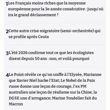
1
Les Français moins riches que la moyenne
Historionomie, dont la version actuelle est disponible à
l’adresse internet historionomie.net, dans lequel il publie
européenne pour la 3e année consécutive : jusqu'où
régulièrement des analyses géopolitiques basées sur ou
ira le grand déclassement ?
dans la continuité de ses travaux, et fait la promotion de ses
livres.
2
Cette autre crise migratoire (semi-orchestrée) qui
se profile après Ceuta
3
L’été 2026 confirme tout ce que les écologistes
disent depuis 50 ans : non, et voilà pourquoi
4
Le Point révèle ce qu'on sniffe à l'Elysée, Marianne
que Xavier Niel hacke l'Etat; Le Nobel de la Paix
russe donne une leçon de courage, l'ex PM
australien une leçon de réalisme sur la Chine, la
DGSE une d'arrogance; Marine Tondelier fait du
Macron