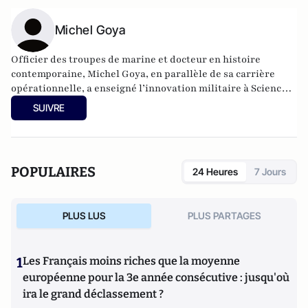
Michel Goya
Officier des troupes de marine et docteur en histoire
contemporaine, Michel Goya, en parallèle de sa carrière
opérationnelle, a enseigné l’innovation militaire à Sciences-
Po et à l’École pratique des hautes études. Très visible dans
SUIVRE
les cercles militaires et désormais dans les médias, il est
notamment l’auteur de Sous le feu. La mort comme
hypothèse de travail, Les Vainqueurs et, chez Perrin,
S’adapter pour vaincre (tempus, 2023). Michel Goya a publié
POPULAIRES
24 Heures
7 Jours
avec Jean Lopez « L’ours et le renard Histoire immédiate de
la guerre en Ukraine aux éditions Perrin (2023).
PLUS LUS
PLUS PARTAGES
1
Les Français moins riches que la moyenne
européenne pour la 3e année consécutive : jusqu'où
ira le grand déclassement ?