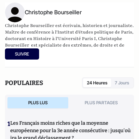
Christophe Bourseiller
Christophe Bourseiller est écrivain, historien et journaliste.
Maître de conférence à l'Institut d'études politique de Paris,
doctorant en Histoire à l'Université Paris I, Christophe
Bourseiller est spécialiste des extrêmes, de droite et de
gauche. Il est l'auteur notamment de
Mai 1981 raconté par les
SUIVRE
tracts
(Hors collection, 2011) et de
L’Extrémisme, enquête
sur une grande peur contemporaine
(CNRS Editions, 2012).
POPULAIRES
24 Heures
7 Jours
PLUS LUS
PLUS PARTAGES
1
Les Français moins riches que la moyenne
européenne pour la 3e année consécutive : jusqu'où
ira le grand déclassement ?