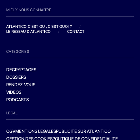
MIEUX NOUS CONNAITRE
ATLANTICO C'EST QUI, C'EST QUOI ?
/
LE RESEAU D'ATLANTICO
/
CONTACT
CATEGORIES
DECRYPTAGES
DOSSIERS
RENDEZ-VOUS
VIDEOS
PODCASTS
LEGAL
CGV
MENTIONS LEGALES
PUBLICITE SUR ATLANTICO
GESTION DES COOKIES
POLITIQUE DE CONFIDENTIALITE