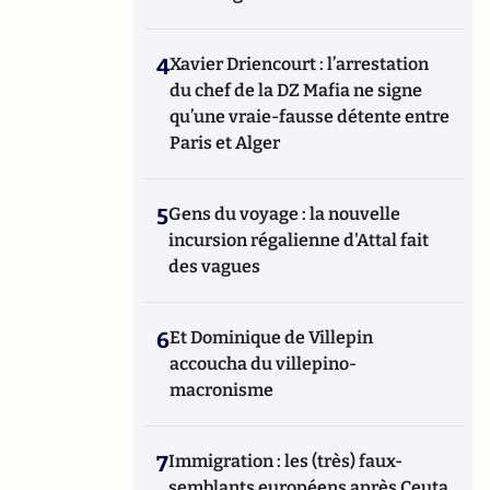
4
Xavier Driencourt : l’arrestation
du chef de la DZ Mafia ne signe
qu’une vraie-fausse détente entre
Paris et Alger
5
Gens du voyage : la nouvelle
incursion régalienne d'Attal fait
des vagues
6
Et Dominique de Villepin
accoucha du villepino-
macronisme
7
Immigration : les (très) faux-
semblants européens après Ceuta