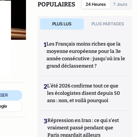
POPULAIRES
24 Heures
7 Jours
PLUS LUS
PLUS PARTAGES
1
Les Français moins riches que la
moyenne européenne pour la 3e
année consécutive : jusqu'où ira le
grand déclassement ?
2
L’été 2026 confirme tout ce que
les écologistes disent depuis 50
SER
ans : non, et voilà pourquoi
ogle
3
Répression en Iran : ce qui s'est
vraiment passé pendant que
Paris regardait ailleurs