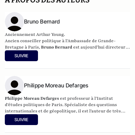
A PROPOS DES AUTEURS
Bruno Bernard
Anciennement Arthur Young.
Ancien conseiller politique à l'Ambassade de Grande-
Bretagne à Paris,
Bruno Bernard
est aujourd'hui directeur-
adjoint de cabinet à la mairie du IXème arrondissement de
SUIVRE
Paris.
Philippe Moreau Defarges
Philippe Moreau Defarges
est professeur à l'
Institut
d'études politiques de Paris
. Spécialiste des questions
internationales et de géopolitique, il est l'auteur de très
nombreux livres dont
Introduction à la géopolitique
(Points,
SUIVRE
2009) ou
25 Questions décisives : la guerre et la
paix
(Armand Colin, 2009).