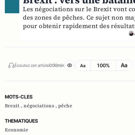
Brexit : vers une batail
Les négociations sur le Brexit vont c
des zones de pêches. Ce sujet non maj
pour obtenir rapidement des résultats
Aa
100%
Écoutez cet article
0:00min
Aa
MOTS-CLES
Brexit ,
négociations ,
pêche
THEMATIQUES
Economie