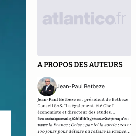
A PROPOS DES AUTEURS
Jean-Paul Betbeze
Jean-Paul Betbeze
est président de Betbeze
Conseil SAS. Il a également été Chef
économiste et directeur des études
économiques de Crédit Agricole SA jusqu'en
Il a notamment publié
Crise une chance
2012.
pour la France
;
Crise : par ici la sortie
;
2012 :
100 jours pour défaire ou refaire la France
,