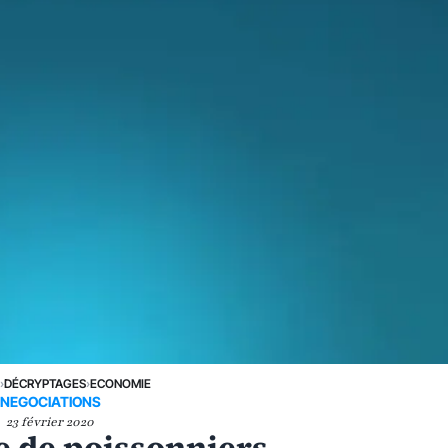
E
›
DÉCRYPTAGES
›
ECONOMIE
NEGOCIATIONS
23 février 2020