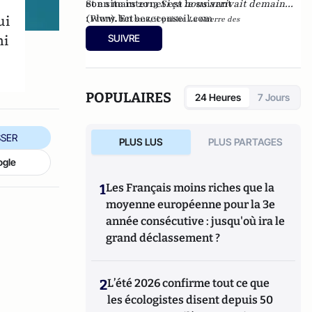
et en mars 2013
Son site internet est le suivant
Si ça nous arrivait demain...
ui
(Plon). En
:
www.betbezeconseil.com
2016, il publie
La Guerre des
et en 2017 "La
Mondialisations
, aux éditions
Economica
ni
SUIVRE
France, ce malade imaginaire" chez le même
éditeur.
POPULAIRES
24 Heures
7 Jours
SER
PLUS LUS
PLUS PARTAGES
ogle
1
Les Français moins riches que la
moyenne européenne pour la 3e
année consécutive : jusqu'où ira le
grand déclassement ?
2
L’été 2026 confirme tout ce que
les écologistes disent depuis 50