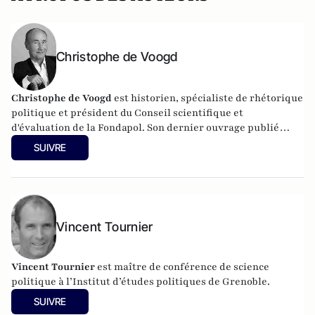
Christophe de Voogd
Christophe de Voogd
est historien, spécialiste de rhétorique
politique et président du Conseil scientifique et
d'évaluation de la Fondapol. Son dernier ouvrage publié
est
Victoire populiste aux Pays-Bas, spécificité nationale ou
SUIVRE
paradigme européen
(Fondapol, 2024).
Vincent Tournier
Vincent Tournier
est maître de conférence de science
politique à l’Institut d’études politiques de Grenoble.
SUIVRE