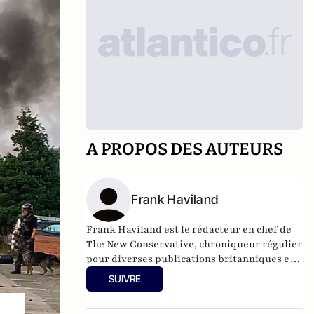
A PROPOS DES AUTEURS
Frank Haviland
Frank Haviland est le rédacteur en chef de
The New Conservative, chroniqueur régulier
pour diverses publications britanniques et
auteur de Banalysis: The Lie Destroying the
SUIVRE
West.