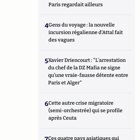
Paris regardait ailleurs
4
Gens du voyage : la nouvelle
incursion régalienne d'Attal fait
des vagues
5
Xavier Driencourt : "L’arrestation
du chef de la DZ Mafia ne signe
qu’une vraie-fausse détente entre
Paris et Alger"
6
Cette autre crise migratoire
(semi-orchestrée) qui se profile
après Ceuta
7
Ces quatre pays asiatiques qui