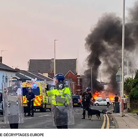
NE
›
DÉCRYPTAGES
›
EUROPE