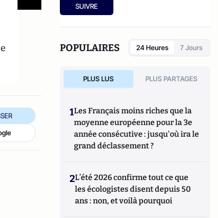
SUIVRE
ne
POPULAIRES
24 Heures
7 Jours
PLUS LUS
PLUS PARTAGES
1
Les Français moins riches que la
SER
moyenne européenne pour la 3e
ogle
année consécutive : jusqu'où ira le
grand déclassement ?
2
L’été 2026 confirme tout ce que
les écologistes disent depuis 50
ans : non, et voilà pourquoi