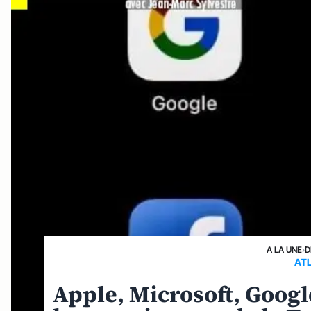
A LA UNE
›
D
AT
Apple, Microsoft, Goog