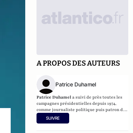
A PROPOS DES AUTEURS
Patrice Duhamel
Patrice Duhamel
a suivi de près toutes les
campagnes présidentielles depuis 1974,
comme journaliste politique puis patron de
différents médias. Directeur général de
SUIVRE
France Télévisions de 2005 à 2010 aux côtés
de Patrick de Carolis, il a publié, avec son