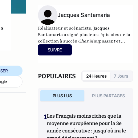
frère, Alain Duhamel, et Renaud Revel
Cartes sur table
(Plon, 2010).
Jacques Santamaria
es
Réalisateur et scénariste,
Jacques
Santamaria
a signé plusieurs épisodes de la
collection à succès
Chez Maupassant
et
adapté pour la télévision Georges Simenon
SUIVRE
et Patrick Modiano. L'exercice du pouvoir est
au cœur de deux de ses films,
La Reine et le
Cardinal
et
Louis XI, le pouvoir fracassé
.
SER
POPULAIRES
24 Heures
7 Jours
ogle
PLUS LUS
PLUS PARTAGES
1
Les Français moins riches que la
moyenne européenne pour la 3e
année consécutive : jusqu'où ira le