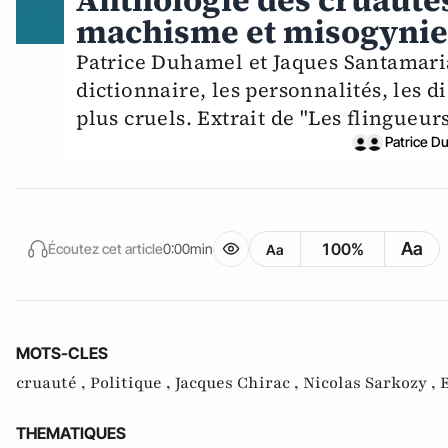
Anthologie des cruautés
machisme et misogynie 
Patrice Duhamel et Jaques Santamaria
dictionnaire, les personnalités, les di
plus cruels. Extrait de "Les flingueurs
Patrice D
Aa
100%
Écoutez cet article
0:00min
Aa
MOTS-CLES
cruauté ,
Politique ,
Jacques Chirac ,
Nicolas Sarkozy ,
THEMATIQUES