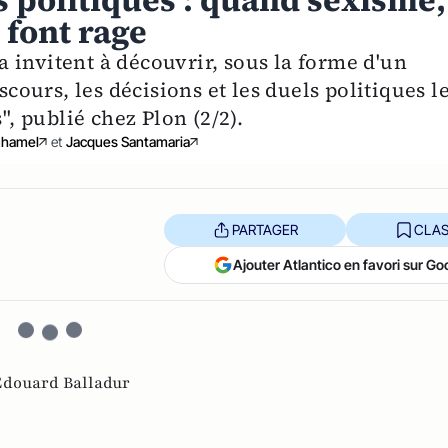
 politiques : quand sexisme,
font rage
 invitent à découvrir, sous la forme d'un
scours, les décisions et les duels politiques l
", publié chez Plon (2/2).
uhamel
et
Jacques Santamaria
PARTAGER
CLAS
Ajouter Atlantico en favori sur Go
Edouard Balladur