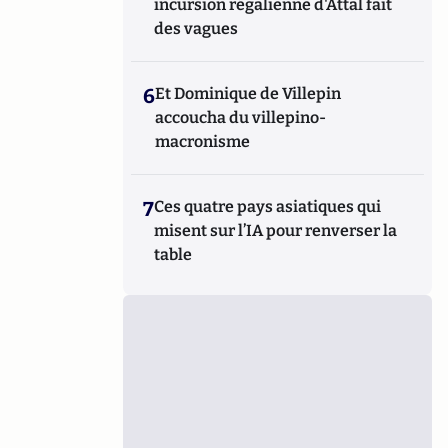
incursion régalienne d'Attal fait
des vagues
6
Et Dominique de Villepin
accoucha du villepino-
macronisme
7
Ces quatre pays asiatiques qui
misent sur l’IA pour renverser la
table