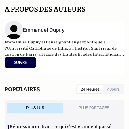
A PROPOS DES AUTEURS
Emmanuel Dupuy
Emmanuel Dupuy
est enseignant en géopolitique à
l'Université Catholique de Lille, à l'Institut Supérieur de
gestion de Paris, à l'école des Hautes Études Internationales
et Politiques. Il est également président de l'Institut
SUIVRE
Prospective et Sécurité en Europe (IPSE).
POPULAIRES
24 Heures
7 Jours
PLUS LUS
PLUS PARTAGES
1
Répression en Iran : ce qui s'est vraiment passé