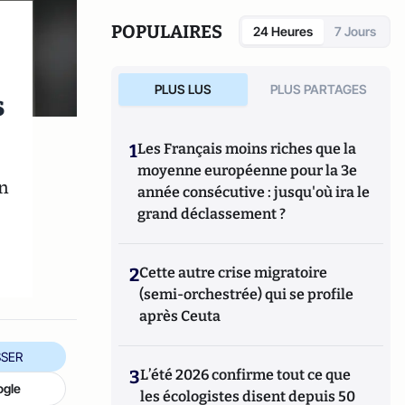
POPULAIRES
24 Heures
7 Jours
PLUS LUS
PLUS PARTAGES
s
1
Les Français moins riches que la
moyenne européenne pour la 3e
on
année consécutive : jusqu'où ira le
grand déclassement ?
2
Cette autre crise migratoire
(semi-orchestrée) qui se profile
après Ceuta
SER
3
L’été 2026 confirme tout ce que
ogle
les écologistes disent depuis 50