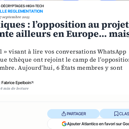
›
DÉCRYPTAGES
›
HIGH-TECH
LLE REGLEMENTATION
7 septembre 2025
iques : l’opposition au projet
onte ailleurs en Europe… mai
ol » visant à lire vos conversations WhatsApp
que tchèque ont rejoint le camp de l’oppositi
embre. Aujourd’hui, 6 États membres y sont
Fabrice Epelboin
6 min de lecture
PARTAGER
CLAS
Ajouter Atlantico en favori sur Go