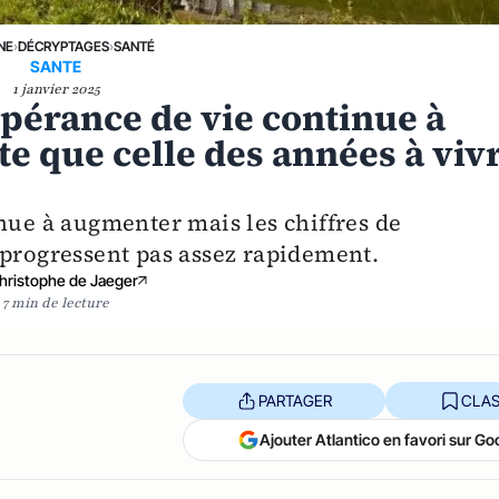
NE
›
DÉCRYPTAGES
›
SANTÉ
SANTE
1 janvier 2025
spérance de vie continue à
e que celle des années à viv
nue à augmenter mais les chiffres de
 progressent pas assez rapidement.
hristophe de Jaeger
7 min de lecture
PARTAGER
CLAS
Ajouter Atlantico en favori sur Go