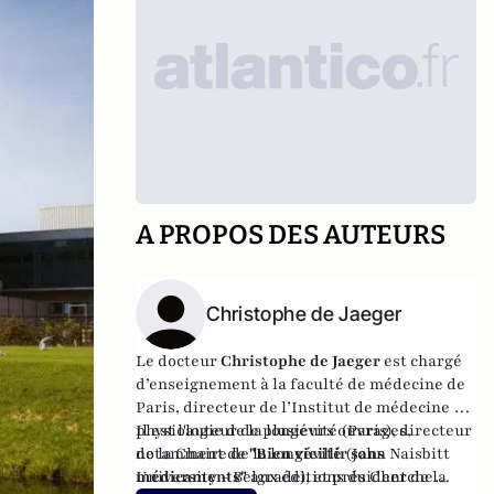
A PROPOS DES AUTEURS
Christophe de Jaeger
Le docteur
Christophe de Jaeger
est
chargé
d’enseignement à la faculté de médecine de
Paris, directeur de l’Institut de médecine et
physiologie de la longévité (Paris), directeur
Il est l'auteur de plusieurs ouvrages,
de la Chaire de la longévité (John Naisbitt
notamment de
"Bien vieillir sans
University – Belgrade), et président de la
médicaments"
aux éditions du Cherche