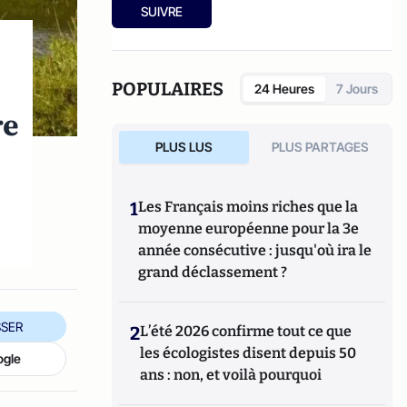
Société Française de Médecine et
Midi,
"Nous ne sommes plus faits pour
SUIVRE
Physiologie de la Longévité.
vieillir"
chez Grasset, et
"Longue vie"
, aux
éditions Telemaque
POPULAIRES
24 Heures
7 Jours
re
PLUS LUS
PLUS PARTAGES
1
Les Français moins riches que la
moyenne européenne pour la 3e
année consécutive : jusqu'où ira le
grand déclassement ?
SER
2
L’été 2026 confirme tout ce que
les écologistes disent depuis 50
ogle
ans : non, et voilà pourquoi