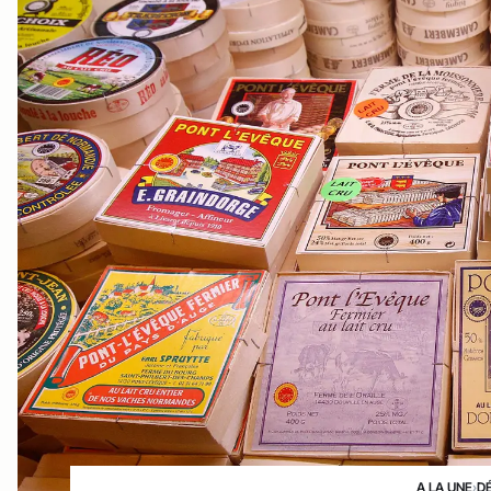
A LA UNE
›
D