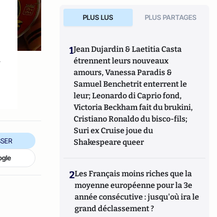
PLUS LUS
PLUS PARTAGES
1
Jean Dujardin & Laetitia Casta
s
étrennent leurs nouveaux
amours, Vanessa Paradis &
Samuel Benchetrit enterrent le
leur; Leonardo di Caprio fond,
Victoria Beckham fait du brukini,
Cristiano Ronaldo du bisco-fils;
Suri ex Cruise joue du
SER
Shakespeare queer
ogle
2
Les Français moins riches que la
moyenne européenne pour la 3e
année consécutive : jusqu'où ira le
grand déclassement ?