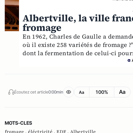
Albertville, la ville fra
fromage
En 1962, Charles de Gaulle a deman
où il existe 258 variétés de fromage ?
dont la fermentation de celui-ci pourr
Aa
100%
Écoutez cet article
0:00min
Aa
MOTS-CLES
fromage ,
éléctricité ,
EDF ,
Albertville