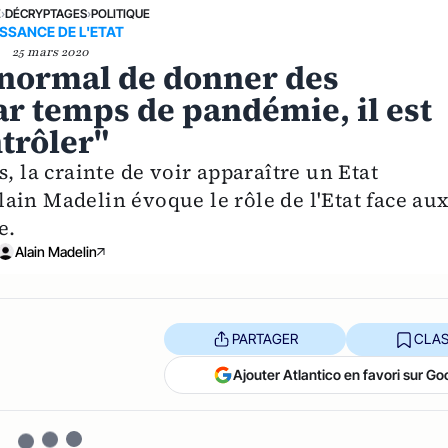
E
›
DÉCRYPTAGES
›
POLITIQUE
ISSANCE DE L'ETAT
25 mars 2020
t normal de donner des
par temps de pandémie, il est
ntrôler"
, la crainte de voir apparaître un Etat
 Alain Madelin évoque le rôle de l'Etat face au
e.
Alain Madelin
PARTAGER
CLAS
Ajouter Atlantico en favori sur Go