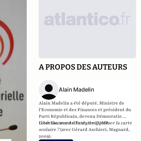
A PROPOS DES AUTEURS
Alain Madelin
Alain Madelin a été député, Ministre de
l'Economie et des Finances et président du
Parti Républicain, devenu Démocratie
Libérale, avant d'intégrer l'UMP.
Il est l'auteur de
Faut-il supprimer la carte
scolaire ?
(avec Gérard Aschieri, Magnard,
2009).