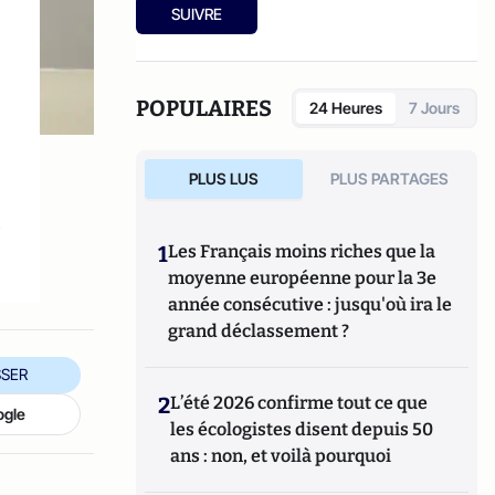
SUIVRE
POPULAIRES
24 Heures
7 Jours
PLUS LUS
PLUS PARTAGES
x
1
Les Français moins riches que la
moyenne européenne pour la 3e
année consécutive : jusqu'où ira le
grand déclassement ?
SER
2
L’été 2026 confirme tout ce que
ogle
les écologistes disent depuis 50
ans : non, et voilà pourquoi