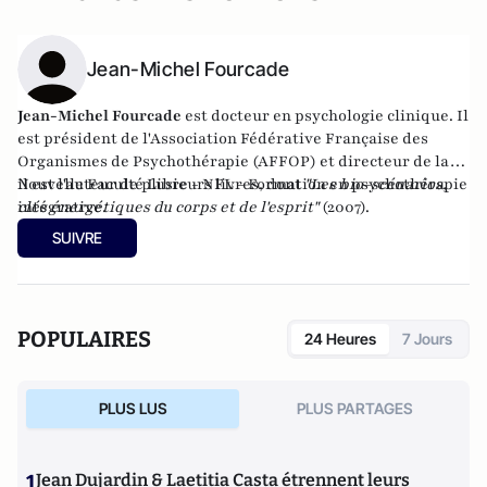
Jean-Michel Fourcade
Jean-Michel Fourcade
est docteur en psychologie clinique. Il
est président de l'Association Fédérative Française des
Organismes de Psychothérapie (AFFOP) et directeur de la
Nouvelle Faculté Libre - NFL - Formation en psychothérapie
il est l'auteur de plusieurs livres, dont
"Les bio-scénarios,
intégrative.
clés énergétiques du corps et de l'esprit"
(2007).
SUIVRE
POPULAIRES
24 Heures
7 Jours
PLUS LUS
PLUS PARTAGES
1
Jean Dujardin & Laetitia Casta étrennent leurs