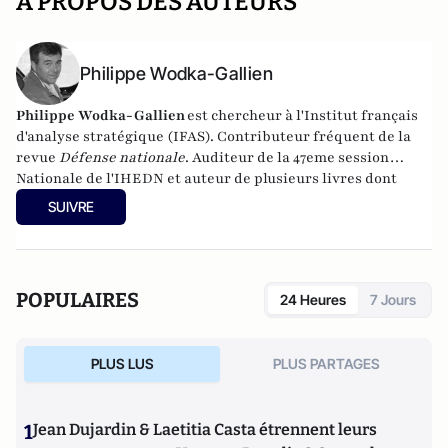
A PROPOS DES AUTEURS
Philippe Wodka-Gallien
Philippe Wodka-Gallien
est chercheur à l'Institut français
d'analyse stratégique (IFAS). Contributeur fréquent de la
revue
Défense nationale
. Auditeur de la 47eme session
Nationale de l'IHEDN et auteur de plusieurs livres dont
:
Hiroshima et Nagasaki, notre héritage nucléaire
(Ouest
SUIVRE
France) et
Essai nucleaire - la force de frappe Française au
XXI eme siècle
(Lavauzelle), prix Vauban 2015. Il est
l'auteur du récent ouvrage : La dissuasion nucléaire
française en action. Dictionnaire d’un récit national ».
POPULAIRES
24 Heures
7 Jours
Edition Decoopman.
PLUS LUS
PLUS PARTAGES
1
Jean Dujardin & Laetitia Casta étrennent leurs