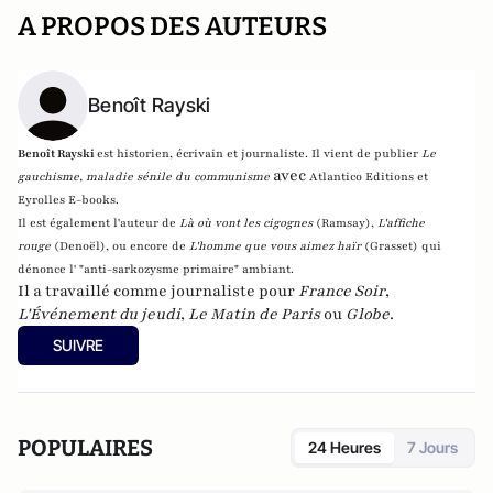
A PROPOS DES AUTEURS
Benoît Rayski
Benoît Rayski
est historien, écrivain et journaliste. Il vient de publier
Le
avec
gauchisme, maladie sénile du communisme
Atlantico Editions et
Eyrolles E-books.
Il est également l'auteur de
Là où vont les cigognes
(Ramsay),
L'affiche
rouge
(Denoël), ou encore de
L'homme que vous aimez haïr
(Grasset)
qui
dénonce l' "anti-sarkozysme primaire" ambiant.
Il a travaillé comme journaliste pour
France Soir
,
L'Événement du jeudi
,
Le Matin de Paris
ou
Globe
.
SUIVRE
POPULAIRES
24 Heures
7 Jours