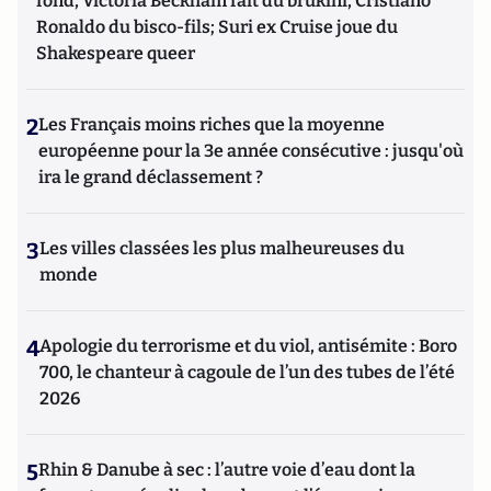
fond, Victoria Beckham fait du brukini, Cristiano
Ronaldo du bisco-fils; Suri ex Cruise joue du
Shakespeare queer
2
Les Français moins riches que la moyenne
européenne pour la 3e année consécutive : jusqu'où
ira le grand déclassement ?
3
Les villes classées les plus malheureuses du
monde
4
Apologie du terrorisme et du viol, antisémite : Boro
700, le chanteur à cagoule de l’un des tubes de l’été
2026
5
Rhin & Danube à sec : l’autre voie d’eau dont la