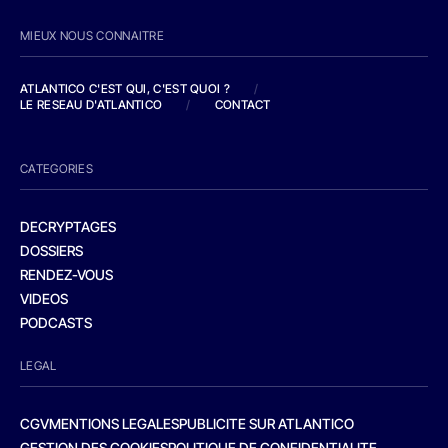
MIEUX NOUS CONNAITRE
ATLANTICO C'EST QUI, C'EST QUOI ?
/
LE RESEAU D'ATLANTICO
/
CONTACT
CATEGORIES
DECRYPTAGES
DOSSIERS
RENDEZ-VOUS
VIDEOS
PODCASTS
LEGAL
CGV
MENTIONS LEGALES
PUBLICITE SUR ATLANTICO
GESTION DES COOKIES
POLITIQUE DE CONFIDENTIALITE