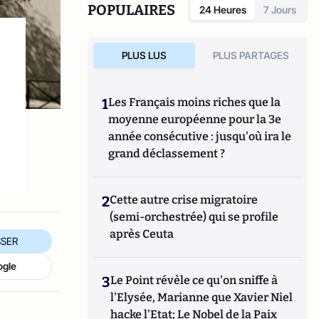
POPULAIRES
24 Heures
7 Jours
PLUS LUS
PLUS PARTAGES
1
Les Français moins riches que la
moyenne européenne pour la 3e
année consécutive : jusqu'où ira le
grand déclassement ?
2
Cette autre crise migratoire
(semi-orchestrée) qui se profile
après Ceuta
SER
ogle
3
Le Point révèle ce qu'on sniffe à
l'Elysée, Marianne que Xavier Niel
hacke l'Etat; Le Nobel de la Paix