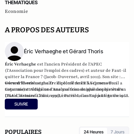
THEMATIQUES
Economie
A PROPOS DES AUTEURS
Éric Verhaeghe et Gérard Thoris
Éric Verhaeghe
est l'ancien Président de l'APEC
(l'Association pour l'emploi des cadres) et auteur de Faut-il
quitter la France ? (Jacob-Duvernet, avril 2012). Son site :
www.eric-verhaeghe.fr Diplômé de l'ENA (promotion
Gérard Thoris
est maître de conférence à Sciences Po. il a
Copernic) et titulaire d'une maîtrise de philosophie et d'un
notamment rédigé une Analyse économique des systèmes
DEA d'histoire à l'université Paris-I, il est né à Liège en 1968.
(Paris, Armand Colin, 1997), contribue au Rapport Antheios
et publie régulièrement des articles en matière de politique
SUIVRE
économique et sociale (Sociétal, Revue française des
finances publiques…).
POPULAIRES
24 Heures
7 Jours