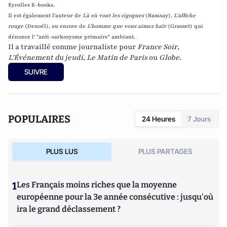
Eyrolles E-books.
Il est également l'auteur de
Là où vont les cigognes
(Ramsay),
L'affiche
rouge
(Denoël), ou encore de
L'homme que vous aimez haïr
(Grasset)
qui
dénonce l' "anti-sarkozysme primaire" ambiant.
Il a travaillé comme journaliste pour
France Soir
,
L'Événement du jeudi
,
Le Matin de Paris
ou
Globe
.
SUIVRE
POPULAIRES
24 Heures
7 Jours
PLUS LUS
PLUS PARTAGES
1
Les Français moins riches que la moyenne
européenne pour la 3e année consécutive : jusqu'où
ira le grand déclassement ?