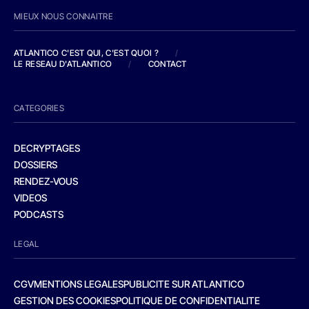
MIEUX NOUS CONNAITRE
ATLANTICO C'EST QUI, C'EST QUOI ?
/
LE RESEAU D'ATLANTICO
/
CONTACT
CATEGORIES
DECRYPTAGES
DOSSIERS
RENDEZ-VOUS
VIDEOS
PODCASTS
LEGAL
CGV
MENTIONS LEGALES
PUBLICITE SUR ATLANTICO
GESTION DES COOKIES
POLITIQUE DE CONFIDENTIALITE