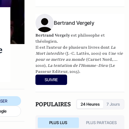
dirigé
Le dictionnaire du conservatisme
(Cerf 2017), le
Le dictionnaire des
populismes
(Cerf 2019) et
Le dictionnaire du
progressisme
Bertrand Vergely
(Seuil 2022). Christophe
Boutin est membre de la Fondation du Pont-
Neuf.
Bertrand Vergely
est philosophe et
théologien.
e
Il est l'auteur de plusieurs livres dont
La
Mort interdite
(J.-C. Lattès, 2001) ou
Une vie
pour se mettre au monde
(Carnet Nord,
2010),
La tentation de l'Homme-Dieu
(Le
Passeur Editeur, 2015).
SUIVRE
SER
POPULAIRES
24 Heures
7 Jours
ogle
PLUS LUS
PLUS PARTAGES