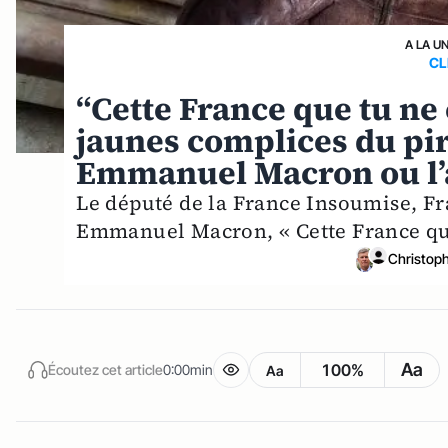
A LA U
CL
“Cette France que tu ne
jaunes complices du pire
Emmanuel Macron ou l’
Le député de la France Insoumise, Fra
Emmanuel Macron, « Cette France que
Christop
Aa
100%
Écoutez cet article
0:00min
Aa