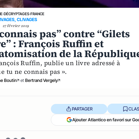
NE
›
DÉCRYPTAGES
›
FRANCE
IVAGES, CLIVAGES
27 février 2019
 connais pas” contre “Gilets
” : François Ruffin et
atomisation de la Républiqu
nçois Ruffin, publie un livre adressé à
 tu ne connais pas ».
he Boutin
et
Bertrand Vergely
PARTAGER
CLAS
Ajouter Atlantico en favori sur Go