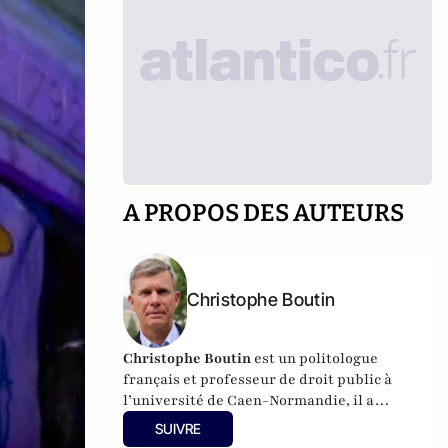
A PROPOS DES AUTEURS
Christophe Boutin
Christophe Boutin
est un politologue
français et professeur de droit public à
l’université de Caen-Normandie, il a
notamment publié
Les grand discours du
SUIVRE
XXe siècle
(Flammarion 2009) et co-