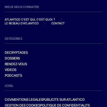
MIEUX NOUS CONNAITRE
ATLANTICO C'EST QUI, C'EST QUOI ?
/
LE RESEAU D'ATLANTICO
/
CONTACT
CATEGORIES
DECRYPTAGES
DOSSIERS
RENDEZ-VOUS
VIDEOS
PODCASTS
LEGAL
CGV
MENTIONS LEGALES
PUBLICITE SUR ATLANTICO
GESTION DES COOKIES
POLITIQUE DE CONFIDENTIALITE