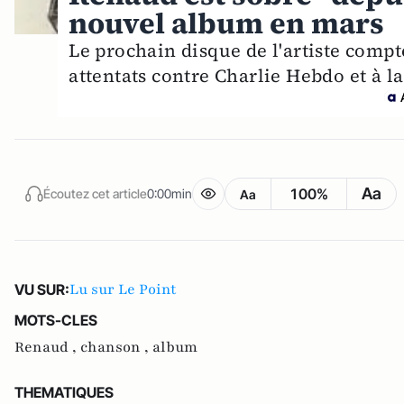
nouvel album en mars
Le prochain disque de l'artiste com
attentats contre Charlie Hebdo et à l
Aa
100%
Écoutez cet article
0:00min
Aa
Lu sur Le Point
VU SUR:
MOTS-CLES
Renaud ,
chanson ,
album
THEMATIQUES