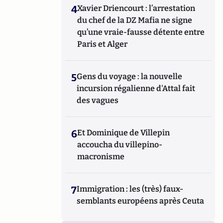
4
Xavier Driencourt : l’arrestation
du chef de la DZ Mafia ne signe
qu’une vraie-fausse détente entre
Paris et Alger
5
Gens du voyage : la nouvelle
incursion régalienne d'Attal fait
des vagues
6
Et Dominique de Villepin
accoucha du villepino-
macronisme
7
Immigration : les (très) faux-
semblants européens après Ceuta