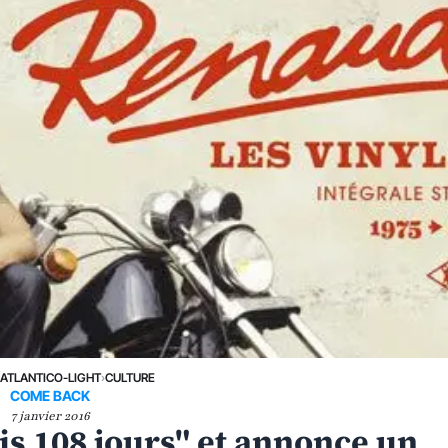
›
ATLANTICO-LIGHT
›
CULTURE
COME BACK
7 janvier 2016
s 108 jours" et annonce un