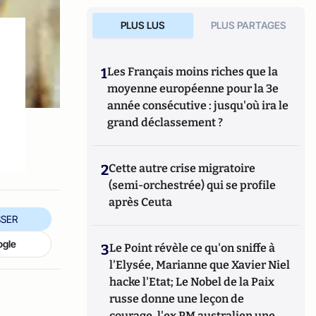
PLUS LUS
PLUS PARTAGES
1
Les Français moins riches que la
moyenne européenne pour la 3e
année consécutive : jusqu'où ira le
e
grand déclassement ?
2
Cette autre crise migratoire
(semi-orchestrée) qui se profile
après Ceuta
SER
ogle
3
Le Point révèle ce qu'on sniffe à
l'Elysée, Marianne que Xavier Niel
hacke l'Etat; Le Nobel de la Paix
russe donne une leçon de
courage, l'ex PM australien une