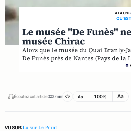
A LA UNE
QU'EST
Le musée "De Funès" ne 
musée Chirac
Alors que le musée du Quai Branly-Jac
De Funès près de Nantes (Pays de la L
Aa
100%
Écoutez cet article
0:00min
Aa
Lu sur Le Point
VU SUR: