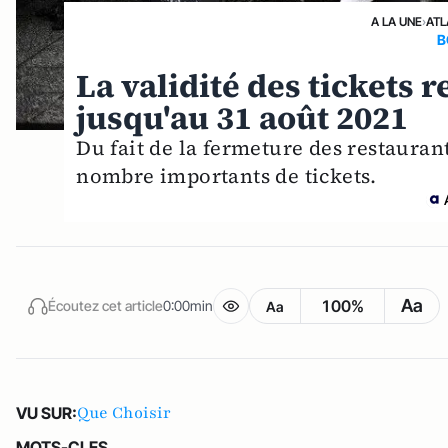
A LA UNE
›
ATL
B
La validité des tickets 
jusqu'au 31 août 2021
Du fait de la fermeture des restaura
nombre importants de tickets.
Aa
100%
Écoutez cet article
0:00min
Aa
Que Choisir
VU SUR:
MOTS-CLES