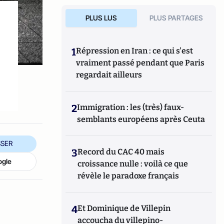
PLUS LUS
PLUS PARTAGES
1
Répression en Iran : ce qui s'est
vraiment passé pendant que Paris
regardait ailleurs
2
Immigration : les (très) faux-
semblants européens après Ceuta
SER
3
Record du CAC 40 mais
ogle
croissance nulle : voilà ce que
révèle le paradoxe français
4
Et Dominique de Villepin
accoucha du villepino-